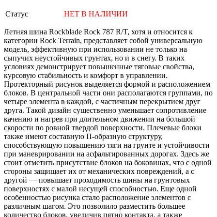
Статус
НЕТ В НАЛИЧИИ
Летняя шина Rockblade Rock 787 R/T, хотя и относится к
категории Rock Terrain, представляет собой универсальную
модель, эффективную при использовании не только на
сыпучих неустойчивых грунтах, но и в снегу. В таких
условиях демонстрирует повышенные тяговые свойства,
курсовую стабильность и комфорт в управлении.
Протекторный рисунок выделяется формой и расположением
блоков. В центральной части они располагаются группами, по
четыре элемента в каждой, с частичным перекрытием друг
друга. Такой дизайн существенно уменьшает сопротивление
качению и нагрев при длительном движении на большой
скорости по ровной твердой поверхности. Плечевые блоки
также имеют составную П-образную структуру,
способствующую повышению тяги на грунте и устойчивости
при маневрировании на асфальтированных дорогах. Здесь же
стоит отметить присутствие блоков на боковинах, что с одной
стороны защищает их от механических повреждений, а с
другой — повышает проходимость шины на грунтовых
поверхностях с малой несущей способностью. Еще одной
особенностью рисунка стало расположение элементов с
различным шагом. Это позволило разместить большее
количество блоков, увеличив пятно контакта, а также