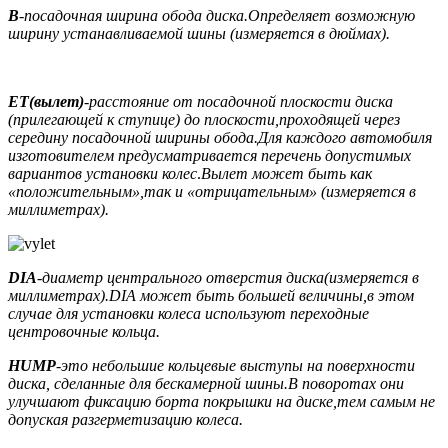
B
-посадочная ширина обода диска.Определяет возможную
ширину устанавливаемой шины (измеряется в дюймах).
ET
(вылет)
-расстояние от посадочной плоскости диска
(прилегающей к ступице) до плоскости,проходящей через
середину посадочной ширины обода.Для каждого автомобиля
изготовителем предусматривается перечень допустимых
вариантов установки колес
.
Вылет может быть как
«положительным»,так и «отрицательным» (измеряется в
миллиметрах).
DIA
-диаметр центрального отверстия диска(измеряется в
миллиметрах).
DIA
может быть большей величины,в этом
случае для установки колеса используют переходные
центровочные кольца.
HUMP
-это небольшие кольцевые выступы на поверхности
диска, сделанные для бескамерной шины.В поворотах они
улучшают фиксацию борта покрышки на диске,тем самым не
допуская разгерметизацию колеса.