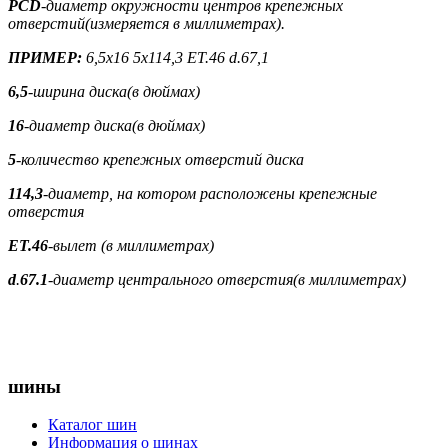
PCD
-диаметр окружности центров крепежных
отверстий(измеряется в миллиметрах).
ПРИМЕР:
6,5х16 5х114,3 ET.46
d
.67,1
6,5
-ширина диска(в дюймах)
16
-диаметр диска(в дюймах)
5
-количество крепежных отверстий диска
114,3
-диаметр, на котором расположены крепежные
отверстия
ET
.46
-вылет (в миллиметрах)
d
.
67.1
-диаметр центрального отверстия(в миллиметрах)
шины
Каталог шин
Информация о шинах