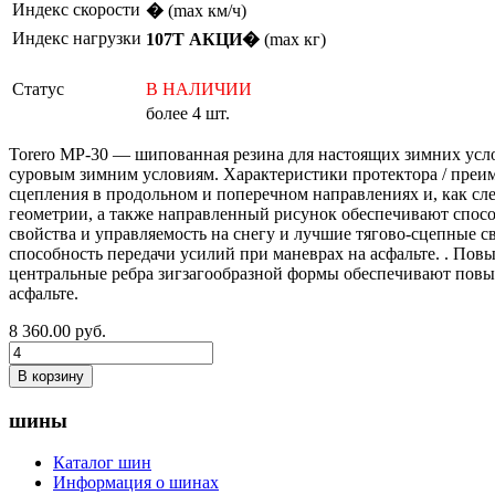
Индекс скорости
�
(max км/ч)
Индекс нагрузки
107T АКЦИ�
(max кг)
Статус
В НАЛИЧИИ
более 4 шт.
Torero MP-30 — шипованная резина для настоящих зимних усло
суровым зимним условиям. Характеристики протектора / преи
сцепления в продольном и поперечном направлениях и, как сл
геометрии, а также направленный рисунок обеспечивают спос
свойства и управляемость на снегу и лучшие тягово-сцепные
способность передачи усилий при маневрах на асфальте. . По
центральные ребра зигзагообразной формы обеспечивают повыш
асфальте.
8 360.00
руб.
В корзину
шины
Каталог шин
Информация о шинах