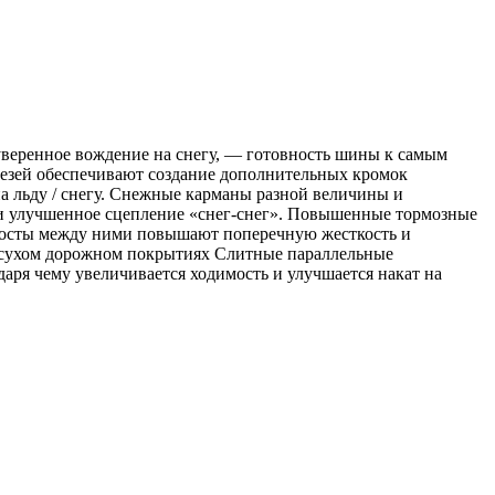
уверенное вождение на снегу, — готовность шины к самым
резей обеспечивают создание дополнительных кромок
а льду / снегу. Снежные карманы разной величины и
 и улучшенное сцепление «снег-снег». Повышенные тормозные
умосты между ними повышают поперечную жесткость и
на сухом дорожном покрытиях Слитные параллельные
ря чему увеличивается ходимость и улучшается накат на