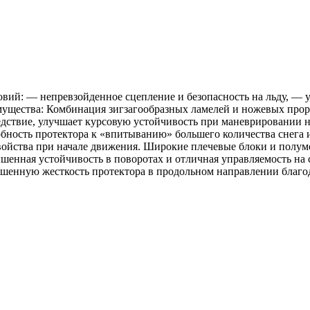
вий: — непревзойденное сцепление и безопасность на льду, — 
мущества: Комбинация зигзагообразных ламелей и ножевых про
едствие, улучшает курсовую устойчивость при маневрировании н
обность протектора к «впитыванию» большего количества снега
 свойства при начале движения. Широкие плечевые блоки и пол
вышенная устойчивость в поворотах и отличная управляемость 
енную жесткость протектора в продольном направлении благода