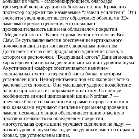
Большая их часть – самоблокирующиеся, благодаря
трехмерной конфигурации их боковых стенок. Кроме них
протектор содержит так называемые “ламели-усилители”. Эти
элементы увеличивают высоту образуемых обычными 3D-
ламелями кромок сцепления, что повышает
производительность шины на обледенелом покрытии.
“Медвежий коготь” В шине применяется технология Bear
Claw. Ее суть заключается в обеспечении вертикального
положения шипа при контакте с дорожным полотном.
Достигается это за счет продольного удлинения блока, в
котором он расположен. “Воздушный коготь” Данная модель
характеризуется низким для шипованных шин уровнем шума.
Акустический комфорт обеспечивается наличием
специальных пустот в передней части блока, в котором
установлен шип. Непосредственно под его якорной частью
располагается полость. Она уменьшает ударное воздействие
на шип при контакте с дорожным полотном. Основные
особенности зимней шипованной шины Nordman 7 —
плечевые блоки со скошенными краями и прорезанными в
них канавками улучшают сцепление при маневрировании; —
ламели нескольких видов обеспечивают шине отменную
производительность на обледенелом покрытии; —
многоугольная форма шипа улучшает сцепление на льду; —
низкий уровень шума благодаря воздушным амортизаторам в
блоках, где установлены шипы.