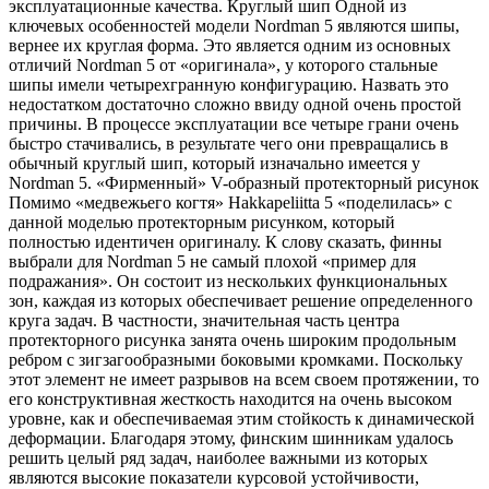
эксплуатационные качества. Круглый шип Одной из
ключевых особенностей модели Nordman 5 являются шипы,
вернее их круглая форма. Это является одним из основных
отличий Nordman 5 от «оригинала», у которого стальные
шипы имели четырехгранную конфигурацию. Назвать это
недостатком достаточно сложно ввиду одной очень простой
причины. В процессе эксплуатации все четыре грани очень
быстро стачивались, в результате чего они превращались в
обычный круглый шип, который изначально имеется у
Nordman 5. «Фирменный» V-образный протекторный рисунок
Помимо «медвежьего когтя» Hakkapeliitta 5 «поделилась» с
данной моделью протекторным рисунком, который
полностью идентичен оригиналу. К слову сказать, финны
выбрали для Nordman 5 не самый плохой «пример для
подражания». Он состоит из нескольких функциональных
зон, каждая из которых обеспечивает решение определенного
круга задач. В частности, значительная часть центра
протекторного рисунка занята очень широким продольным
ребром с зигзагообразными боковыми кромками. Поскольку
этот элемент не имеет разрывов на всем своем протяжении, то
его конструктивная жесткость находится на очень высоком
уровне, как и обеспечиваемая этим стойкость к динамической
деформации. Благодаря этому, финским шинникам удалось
решить целый ряд задач, наиболее важными из которых
являются высокие показатели курсовой устойчивости,