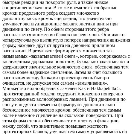
быстрые реакции на повороты руля, а также низкое
сопротивление качения. В то же время зигзагообразные
кромки продольного ребра создают множество
дополнительных кромок сцепления, что значительно
улучшает эксплуатационные характеристики шины при
движении по снегу. По обеим сторонам этого ребра
располагается множество блоков плечевых зон. Они имеют
четырехугольную вытянутую поперек направления движения
форму, находясь друг от друга на довольно приличном
расстоянии. В результате формируется множество так
называемых «захватывателей снега», которые, соприкасаясь с
заснеженным дорожным полотном, буквально захватывают и
удерживают значительное количество снега, обеспечивая тем
самым более надежное сцепление. Затем за счет большого
расстояния между блоками протектор очень быстро
очищается, не допуская тем самым «замыливания».
Множество волнообразных ламелей Как и Hakkapeliitta 5,
протектор данной модели содержит множество поперечно
расположенных волнообразных ламелей. При движении по
снегу и льду эти элементы формируют дополнительно
бесчисленное множество кромок, обеспечивая тем самым
более надежное сцепление на скользкой поверхности. При
этом форма стенок обеспечивает им плотную фиксацию
между собой, что значительно повышает жесткость
протекторных блоков, улучшая тем самым управляемость на