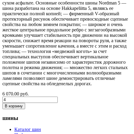
сухом асфальте. Основные особенности шины Nordman 5 —
шина разработана на основе Hakkapeliitta 5, являясь ее
практически полной копией; — фирменный V-образный
протекторный рисунок обеспечивает превосходные сцепные
свойства на любом зимнем покрытии; — широкое и очень
жесткое центральное продольное ребро с зигзагообразными
кромками улучшает стабильность при движении на высокой
скорости, снижает время реакции на повороты руля, а также
уменьшает сопротивление качения, а вместе с этим и расход
топлива; — технология «медвежий коготь» за счет
специальных выступов обеспечивает вертикальное
положение шипов независимо от характеристик дорожного
полотна и режима движения; — множество легких стальных
шипов в сочетании с многочисленными волнообразными
ламелями позволяют шине демонстрировать отличные
сцепные свойства на обледенелых дорогах.
6 070.00
руб.
В корзину
шины
Каталог шин