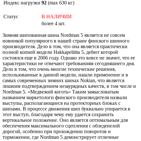
Индекс нагрузки
92
(max 630 кг)
Статус
В НАЛИЧИИ
более 4 шт.
Зимняя шипованная шина Nordman 5 является не совсем
новинкой популярного в нашей стране финского шинного
производителя. Дело в том, что она является практически
полной копией модели Hakkapeliitta 5, дебют которой
состоялся еще в 2006 году. Однако это вовсе не значит, что ее
характеристики не отвечают требованиям сегодняшнего дня.
Дело в том, что очень многие технические решения,
использованные в данной модели, нашли применение и в
самых современных зимних шинах Nokian, что является
лишним подтверждением незаурядных качеств, в том числе и
Nordman 5. «Медвежий коготь» Таким замысловатым
названием маркетологи финского производителя назвали
выступы, располагающиеся на протекторных блоках с
шипами. В процессе движения шип буквально упирается в
этот выступ, благодаря чему ему удается сохранить
вертикальное положение. Оно является оптимальным для
обеспечения максимального сцепления с обледенелой
дорогой, особенно при прохождении поворотов и
торможении, где Nordman 5 демонстрирует отличные