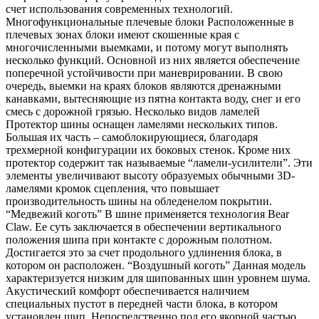
счет использования современных технологий.
Многофункциональные плечевые блоки Расположенные в
плечевых зонах блоки имеют скошенные края с
многочисленными выемками, и потому могут выполнять
несколько функций. Основной из них является обеспечение
поперечной устойчивости при маневрировании. В свою
очередь, выемки на краях блоков являются дренажными
канавками, вытесняющие из пятна контакта воду, снег и его
смесь с дорожной грязью. Несколько видов ламелей
Протектор шины оснащен ламелями нескольких типов.
Большая их часть – самоблокирующиеся, благодаря
трехмерной конфигурации их боковых стенок. Кроме них
протектор содержит так называемые “ламели-усилители”. Эти
элементы увеличивают высоту образуемых обычными 3D-
ламелями кромок сцепления, что повышает
производительность шины на обледенелом покрытии.
“Медвежий коготь” В шине применяется технология Bear
Claw. Ее суть заключается в обеспечении вертикального
положения шипа при контакте с дорожным полотном.
Достигается это за счет продольного удлинения блока, в
котором он расположен. “Воздушный коготь” Данная модель
характеризуется низким для шипованных шин уровнем шума.
Акустический комфорт обеспечивается наличием
специальных пустот в передней части блока, в котором
установлен шип. Непосредственно под его якорной частью