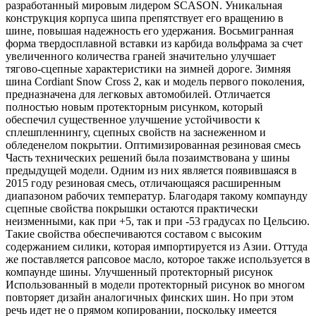
разработанный мировым лидером SCASON. Уникальная
конструкция корпуса шипа препятствует его вращению в
шине, повышая надежность его удержания. Восьмигранная
форма твердосплавной вставки из карбида вольфрама за счет
увеличенного количества граней значительно улучшает
тягово-сцепные характеристики на зимней дороге. Зимняя
шина Cordiant Snow Cross 2, как и модель первого поколения,
предназначена для легковых автомобилей. Отличается
полностью новым протекторным рисунком, который
обеспечил существенное улучшение устойчивости к
сплешпленнингу, сцепных свойств на заснеженном и
обледенелом покрытии. Оптимизированная резиновая смесь
Часть технических решений была позаимствована у шины
предыдущей модели. Одним из них является появившаяся в
2015 году резиновая смесь, отличающаяся расширенным
диапазоном рабочих температур. Благодаря такому компаунду
сцепные свойства покрышки остаются практически
неизменными, как при +5, так и при -53 градусах по Цельсию.
Такие свойства обеспечиваются составом с высоким
содержанием силики, которая импортируется из Азии. Оттуда
же поставляется рапсовое масло, которое также используется в
компаунде шины. Улучшенный протекторный рисунок
Использованный в модели протекторный рисунок во многом
повторяет дизайн аналогичных финских шин. Но при этом
речь идет не о прямом копировании, поскольку имеется