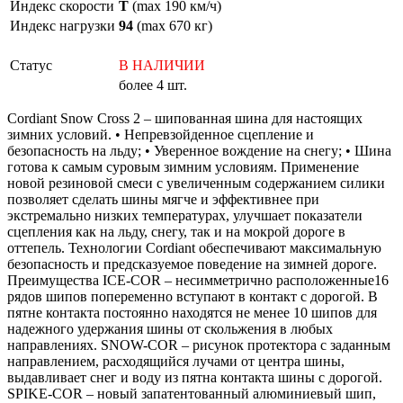
Индекс скорости
T
(max 190 км/ч)
Индекс нагрузки
94
(max 670 кг)
Статус
В НАЛИЧИИ
более 4 шт.
Cordiant Snow Cross 2 – шипованная шина для настоящих
зимних условий. • Непревзойденное сцепление и
безопасность на льду; • Уверенное вождение на снегу; • Шина
готова к самым суровым зимним условиям. Применение
новой резиновой смеси с увеличенным содержанием силики
позволяет сделать шины мягче и эффективнее при
экстремально низких температурах, улучшает показатели
сцепления как на льду, снегу, так и на мокрой дороге в
оттепель. Технологии Cordiant обеспечивают максимальную
безопасность и предсказуемое поведение на зимней дороге.
Преимущества ICE-COR – несимметрично расположенные16
рядов шипов попеременно вступают в контакт с дорогой. В
пятне контакта постоянно находятся не менее 10 шипов для
надежного удержания шины от скольжения в любых
направлениях. SNOW-COR – рисунок протектора с заданным
направлением, расходящийся лучами от центра шины,
выдавливает снег и воду из пятна контакта шины с дорогой.
SPIKE-COR – новый запатентованный алюминиевый шип,