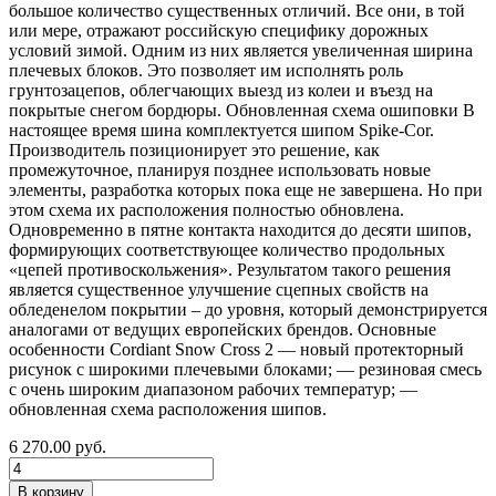
большое количество существенных отличий. Все они, в той
или мере, отражают российскую специфику дорожных
условий зимой. Одним из них является увеличенная ширина
плечевых блоков. Это позволяет им исполнять роль
грунтозацепов, облегчающих выезд из колеи и въезд на
покрытые снегом бордюры. Обновленная схема ошиповки В
настоящее время шина комплектуется шипом Spike-Cor.
Производитель позиционирует это решение, как
промежуточное, планируя позднее использовать новые
элементы, разработка которых пока еще не завершена. Но при
этом схема их расположения полностью обновлена.
Одновременно в пятне контакта находится до десяти шипов,
формирующих соответствующее количество продольных
«цепей противоскольжения». Результатом такого решения
является существенное улучшение сцепных свойств на
обледенелом покрытии – до уровня, который демонстрируется
аналогами от ведущих европейских брендов. Основные
особенности Cordiant Snow Cross 2 — новый протекторный
рисунок с широкими плечевыми блоками; — резиновая смесь
с очень широким диапазоном рабочих температур; —
обновленная схема расположения шипов.
6 270.00
руб.
В корзину