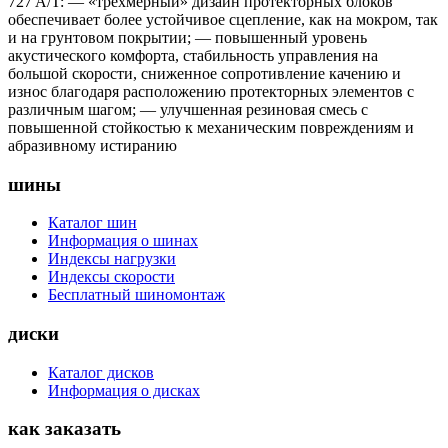
727 A/T: — «трехмерный» дизайн протекторных блоков
обеспечивает более устойчивое сцепление, как на мокром, так
и на грунтовом покрытии; — повышенный уровень
акустического комфорта, стабильность управления на
большой скорости, сниженное сопротивление качению и
износ благодаря расположению протекторных элементов с
различным шагом; — улучшенная резиновая смесь с
повышенной стойкостью к механическим повреждениям и
абразивному истиранию
шины
Каталог шин
Информация о шинах
Индексы нагрузки
Индексы скорости
Бесплатный шиномонтаж
диски
Каталог дисков
Информация о дисках
как заказать