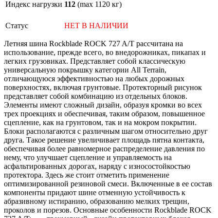
Индекс нагрузки
112
(max 1120 кг)
Статус
НЕТ В НАЛИЧИИ
Летняя шина Rockblade ROCK 727 A/T рассчитана на
использование, прежде всего, во внедорожниках, пикапах и
легких грузовиках. Представляет собой классическую
универсальную покрышку категории All Terrain,
отличающуюся эффективностью на любых дорожных
поверхностях, включая грунтовые. Протекторный рисунок
представляет собой комбинацию из отдельных блоков.
Элементы имеют сложный дизайн, образуя кромки во всех
трех проекциях и обеспечивая, таким образом, повышенное
сцепление, как на грунтовом, так и на мокром покрытии.
Блоки располагаются с различным шагом относительно друг
друга. Такое решение увеличивает площадь пятна контакта,
обеспечивая более равномерное распределение давления по
нему, что улучшает сцепление и управляемость на
асфальтированных дорогах, наряду с износостойкостью
протектора. Здесь же стоит отметить применение
оптимизированной резиновой смеси. Включенные в ее состав
компоненты придают шине отменную устойчивость к
абразивному истиранию, образованию мелких трещин,
проколов и порезов. Основные особенности Rockblade ROCK