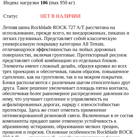
Индекс нагрузки
106
(max 950 кг)
Статус
НЕТ В НАЛИЧИИ
Летняя шина Rockblade ROCK 727 A/T рассчитана на
использование, прежде всего, во внедорожниках, пикапах и
легких грузовиках. Представляет собой классическую
универсальную покрышку категории All Terrain,
отличающуюся эффективностью на любых дорожных
поверхностях, включая грунтовые. Протекторный рисунок
представляет собой комбинацию из отдельных блоков.
Элементы имеют сложный дизайн, образуя кромки во всех
трех проекциях и обеспечивая, таким образом, повышенное
сцепление, как на грунтовом, так и на мокром покрытии.
Блоки располагаются с различным шагом относительно друг
друга. Такое решение увеличивает площадь пятна контакта,
обеспечивая более равномерное распределение давления по
нему, что улучшает сцепление и управляемость на
асфальтированных дорогах, наряду с износостойкостью
протектора. Здесь же стоит отметить применение
оптимизированной резиновой смеси. Включенные в ее состав
компоненты придают шине отменную устойчивость к
абразивному истиранию, образованию мелких трещин,
проколов и порезов. Основные особенности Rockblade ROCK