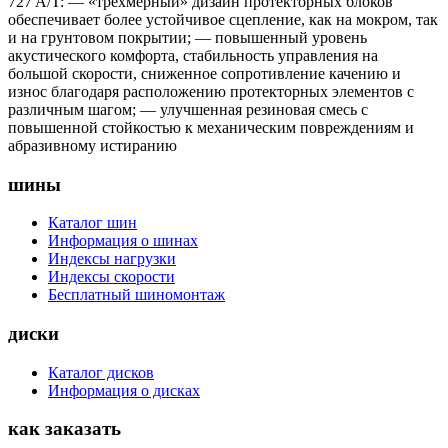
727 A/T: — «трехмерный» дизайн протекторных блоков
обеспечивает более устойчивое сцепление, как на мокром, так
и на грунтовом покрытии; — повышенный уровень
акустического комфорта, стабильность управления на
большой скорости, сниженное сопротивление качению и
износ благодаря расположению протекторных элементов с
различным шагом; — улучшенная резиновая смесь с
повышенной стойкостью к механическим повреждениям и
абразивному истиранию
шины
Каталог шин
Информация о шинах
Индексы нагрузки
Индексы скорости
Бесплатный шиномонтаж
диски
Каталог дисков
Информация о дисках
как заказать