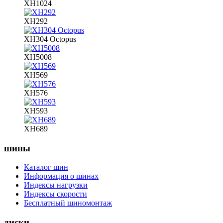
XH1024
XH292
XH304 Octopus
XH5008
XH569
XH576
XH593
XH689
шины
Каталог шин
Информация о шинах
Индексы нагрузки
Индексы скорости
Бесплатный шиномонтаж
диски