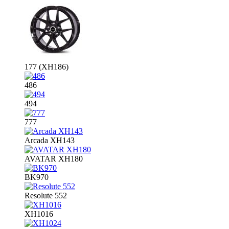
177 (XH186)
486
494
777
Arcada XH143
AVATAR XH180
BK970
Resolute 552
XH1016